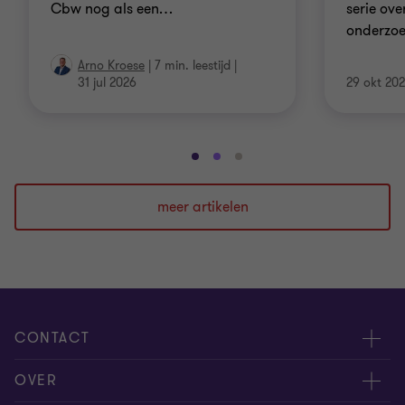
Cbw nog als een
…
serie ove
onderzoe
Arno Kroese
|
7 min. leestijd
|
31 jul 2026
29 okt 20
Ga
Ga
Ga
naar
naar
naar
dia
dia
dia
meer artikelen
1
2
3
van
van
van
3
3
3
CONTACT
Evenementen
OVER