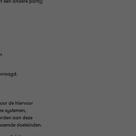
f een andere partij)
n
evraagd.
oor de hiervoor
ze systemen,
worden aan deze
noemde doeleinden.