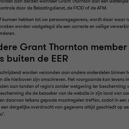
worden aan derden wanneer Grant Thornton aan een wettelijke 
 controle door de Belastingdienst, de FIOD of de AFM.
of kunnen hebben tot uw persoonsgegevens, wordt daar waar 
raken worden vastgelegd die een correcte en veilige verwerki
nderen.
ndere Grant Thornton member 
s buiten de EER
rschrijdend worden verzonden aan andere onderdelen binnen h
en die hierboven zijn omschreven. Het voorgaande kan tevens i
den aan landen of regio's zonder wetgeving ter bescherming 
scherming die de bezoeker van de website in zijn land van oor
ien daarvan telkens gepaste maatregelen treffen, zodat in een 
 een dergelijke overdracht van gegevens altijd geschiedt op ee
u’.