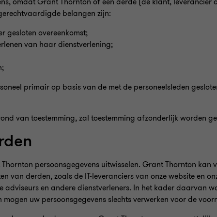
s, omdat Grant Thornton of een derde (de klant, leverancier o
 gerechtvaardigde belangen zijn:
er gesloten overeenkomst;
erlenen van haar dienstverlening;
n;
oneel primair op basis van de met de personeelsleden geslote
ond van toestemming, zal toestemming afzonderlijk worden g
erden
t Thornton persoonsgegevens uitwisselen. Grant Thornton kan v
 van derden, zoals de IT-leveranciers van onze website en on
de adviseurs en andere dienstverleners. In het kader daarvan 
en mogen uw persoonsgegevens slechts verwerken voor de voor