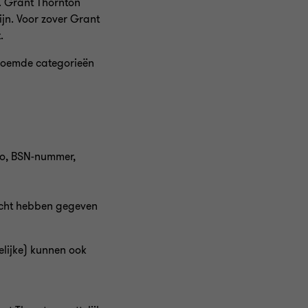
. Grant Thornton
ijn. Voor zover Grant
.
noemde categorieën
to, BSN-nummer,
acht hebben gegeven
elijke) kunnen ook