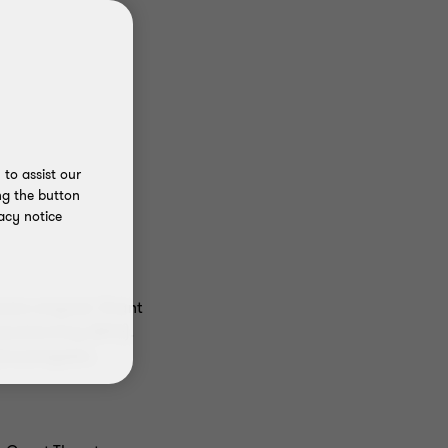
to assist our
ng the button
acy notice
gevens omgaat. Grant
bescherming (AVG).
)maatregelen.