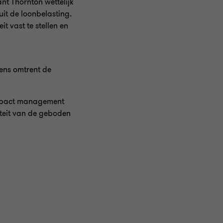
nt Thornton wettelijk
uit de loonbelasting.
t vast te stellen en
ens omtrent de
 impact management
iteit van de geboden