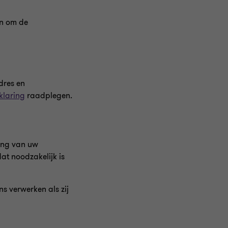
on om de
dres en
klaring
raadplegen.
gang van uw
t noodzakelijk is
 verwerken als zij