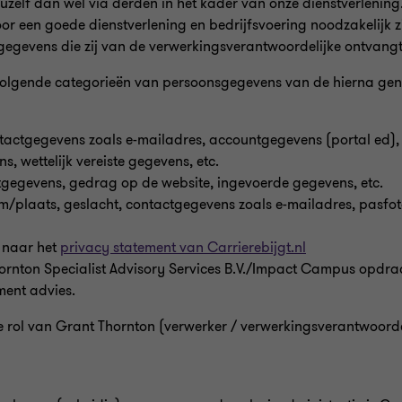
zelf dan wel via derden in het kader van onze dienstverlening
or een goede dienstverlening en bedrijfsvoering noodzakelijk z
 gegevens die zij van de verwerkingsverantwoordelijke ontvangt
 volgende categorieën van persoonsgegevens van de hierna ge
tactgegevens zoals e-mailadres, accountgegevens (portal ed),
, wettelijk vereiste gegevens, etc.
tgegevens, gedrag op de website, ingevoerde gegevens, etc.
plaats, geslacht, contactgegevens zoals e-mailadres, pasfo
g naar het
privacy statement van Carrierebijgt.nl
hornton Specialist Advisory Services B.V./Impact Campus opdr
ment advies.
e rol van Grant Thornton (verwerker / verwerkingsverantwoord