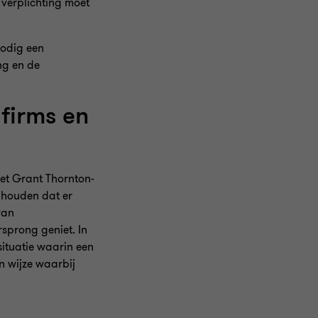
verplichting moet
nodig een
ng en de
firms en
et Grant Thornton-
nhouden dat er
van
sprong geniet. In
situatie waarin een
n wijze waarbij