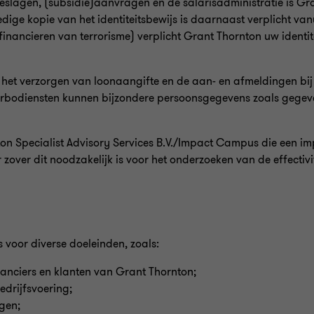
eslagen, (subsidie)aanvragen en de salarisadministratie is Gra
dige kopie van het identiteitsbewijs is daarnaast verplicht van
ancieren van terrorisme) verplicht Grant Thornton uw identitei
, het verzorgen van loonaangifte en de aan- en afmeldingen bij
arbodiensten kunnen bijzondere persoonsgegevens zoals gegev
ton Specialist Advisory Services B.V./Impact Campus die een
zover dit noodzakelijk is voor het onderzoeken van de effectiv
voor diverse doeleinden, zoals:
nciers en klanten van Grant Thornton;
edrijfsvoering;
gen;