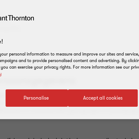
.;
B.V.;
ices B.V.;
!
our personal information to measure and improve our sites and service, 
on;
mpaigns and to provide personalised content and advertising. By clicki
, you can exercise your privacy rights. For more information see our priv
y
ersoonsgegevens
 hebben er recht op dat Grant Thornton zorgvuldig met hun ge
Personalise
Accept all cookies
at is afgestemd op (Europese) Algemene Verordening Gegevens
ffectueerd in overeenkomsten, gedragsregels en (beveiligings