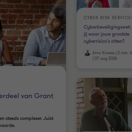
CYBER RISK SERVICE
Cyberbeveiligingswet:
jij waar jouw grootste
cyberrisico's zitten?
Arno Kroese
|
2 min. l
|
07 aug 2026
derdeel van Grant
en steeds complexer. Juist
 waarde.