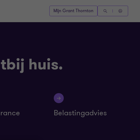
Mijn Grant Thornton
bij huis.
urance
Belastingadvies