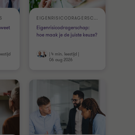
S
EIGENRISICODRAGERSCHAP
 weet
Eigenrisicodragerschap:
hoe maak je de juiste keuze?
eestijd
|
4 min. leestijd
|
06 aug 2026