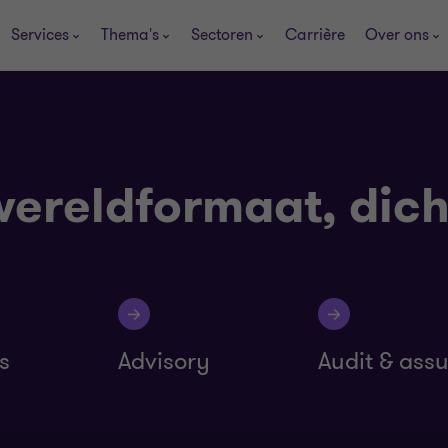
Services
Thema's
Sectoren
Carrière
Over ons
wereldformaat, dicht
s
Advisory
Audit & ass