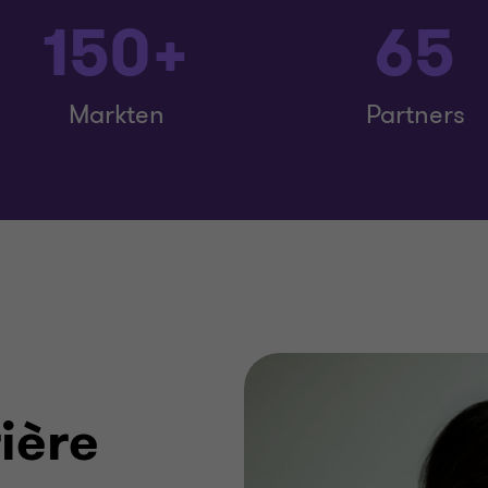
150+
65
Markten
Partners
ière