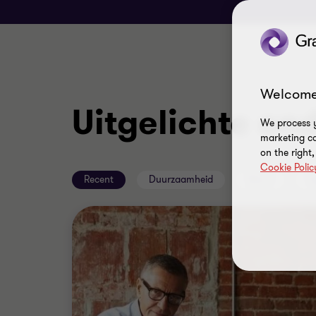
Welcome
Uitgelichte o
We process y
marketing ca
on the right
Cookie Polic
Recent
Duurzaamheid
Box 3
C