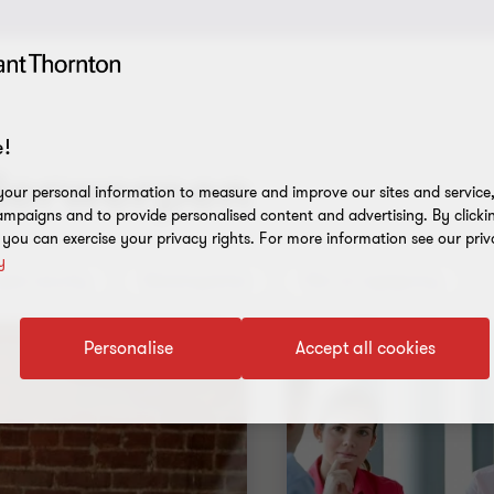
!
nderwerpen
our personal information to measure and improve our sites and service, 
mpaigns and to provide personalised content and advertising. By clicki
, you can exercise your privacy rights. For more information see our priv
y
yber security
Belastingadvies
Wet- en regelgeving
Personalise
Accept all cookies