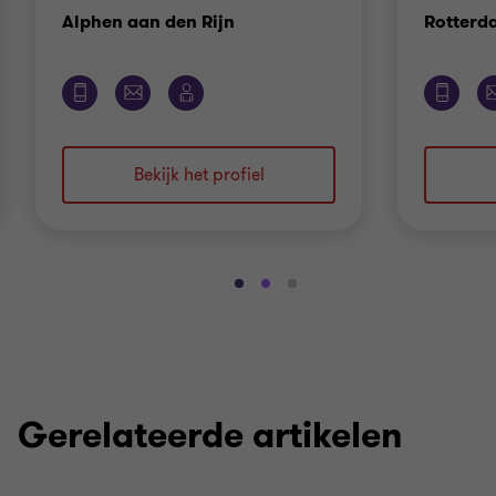
Kantoor
Alphen aan den Rijn
Rotterd
Bekijk het profiel
Ga
Ga
Ga
naar
naar
naar
dia
dia
dia
1
2
3
van
van
van
3
3
3
Gerelateerde artikelen