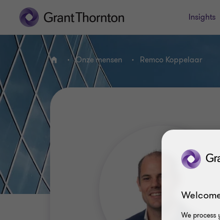
Insights
Onze mensen
Remco Koppelaar
HOME
Welcome
We process y