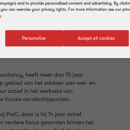
mpaigns and to provide personalised content and advertising. By clicki
, you can exercise your privacy rights. For more information see our priv
y
Toevoegen aan adresboek
Personalise
Accept all cookies
untancy, heeft meer dan 15 jaar
op gebied van het voldoen aan wet- en
eur actief in het werkveld van
 de fiscale aandachtspunten.
 PwC, daar is hij 14 jaar actief
een verdere focus gevonden binnen het