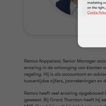
marketing ca
on the right
Cookie Polic
Remco Koppelaar, Senior Manager acco
ervaring in de ontzorging van klanten 
regeling. Hij is als accountant en advis
tussentijdse cijfers, jaarrekeningen en
Remco heeft veel ervaring opgebouwd bij
geweest. Bij Grant Thornton heeft hij 