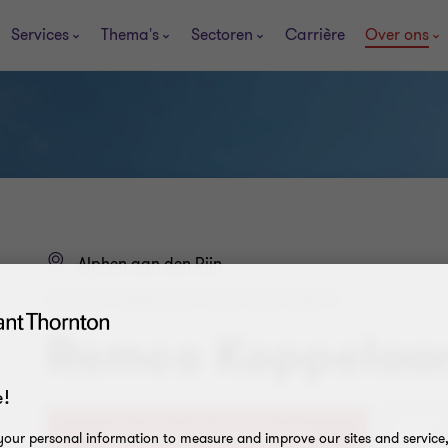
Services
Thema's
Sectoren
Carrière
Over ons
Alphen aan den Rijn
SENIOR MANAGER ACCOUNTANCY
Remco Koppelaa
!
+
our personal information to measure and improve our sites and service, 