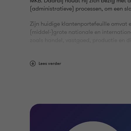
MKB. Daarbij houdt hij zich bezig met d
(administratieve) processen, om een slag
Zijn huidige klantenportefeuille omvat 
(middel-)grote nationale en internation
zoals handel, vastgoed, productie en di
Lees verder