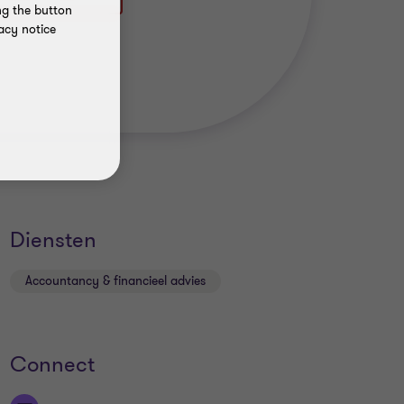
ng the button
acy notice
Diensten
Accountancy & financieel advies
Connect