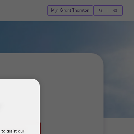
Mijn Grant Thornton
r
31886769528
to assist our