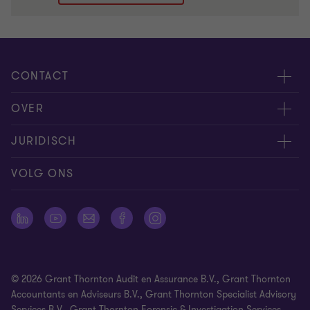
CONTACT
Evenementen
OVER
Neem contact op
Carrière
JURIDISCH
Offerteaanvraag insturen
Over ons
Algemene voorwaarden
VOLG ONS
Onze mensen
Nieuwsbrief
Cookie statement
Pers
Cookievoorkeuren
Vestigingen
Disclaimer
© 2026 Grant Thornton Audit en Assurance B.V., Grant Thornton
Identificatieplicht
Accountants en Adviseurs B.V., Grant Thornton Specialist Advisory
Services B.V., Grant Thornton Forensic & Investigation Services