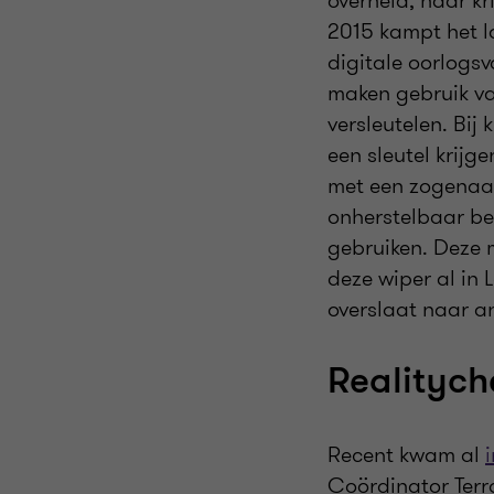
overheid, haar kr
2015 kampt het la
digitale oorlogs
maken gebruik va
versleutelen. Bi
een sleutel krijg
met een zogenaa
onherstelbaar be
gebruiken. Deze 
deze wiper al in
overslaat naar a
Realitych
Recent kwam al
Coördinator Terr