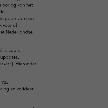
e oorlog kan het
 de
 te gaan van een
k voor u!
het Nederlandse
jn, zoals
-updates,
erkers). Hieronder
nts.
ring en valideer