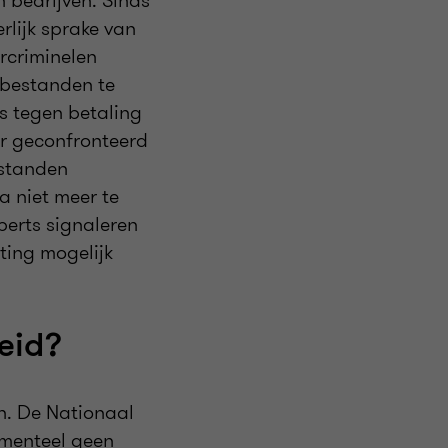
n bedrijven. Sinds
rlijk sprake van
rcriminelen
 bestanden te
s tegen betaling
ter geconfronteerd
estanden
 niet meer te
perts signaleren
ting mogelijk
eid?
n. De Nationaal
omenteel geen