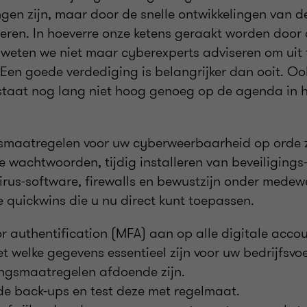
ngen zijn, maar door de snelle ontwikkelingen van d
eren. In hoeverre onze ketens geraakt worden door
weten we niet maar cyberexperts adviseren om uit
 Een goede verdediging is belangrijker dan ooit. Oo
staat nog lang niet hoog genoeg op de agenda in 
smaatregelen voor uw cyberweerbaarheid op orde zi
e wachtwoorden, tijdig installeren van beveiligings
irus-software, firewalls en bewustzijn onder medew
e quickwins die u nu direct kunt toepassen.
or authentification (MFA) aan op alle digitale accou
t welke gegevens essentieel zijn voor uw bedrijfsvoe
ingsmaatregelen afdoende zijn.
de back-ups en test deze met regelmaat.