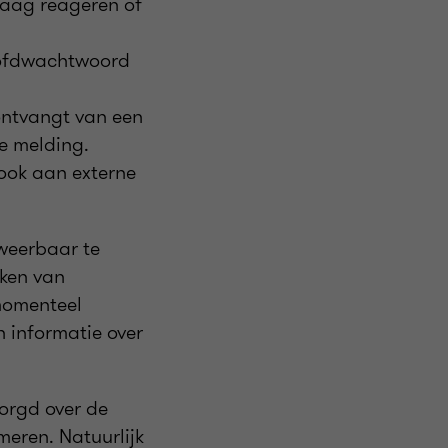
raag reageren of
ofdwachtwoord
u ontvangt van een
e melding.
 ook aan externe
weerbaar te
ken van
momenteel
 informatie over
zorgd over de
meren. Natuurlijk