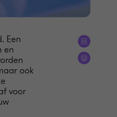
d. Een
n en
worden
 maar ook
ze
af voor
 uw