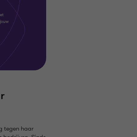
et
 jouw
r
g tegen haar