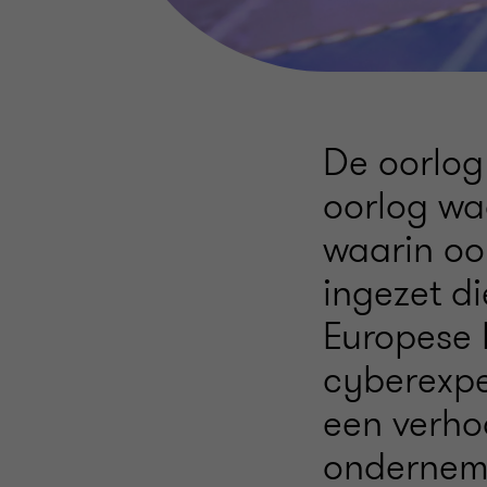
De oorlog 
oorlog wa
waarin oo
ingezet d
Europese 
cyberexpe
een verho
ondernemi