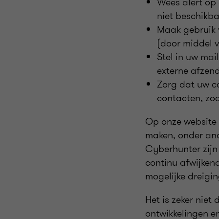
Wees alert op
niet beschikb
Maak gebruik
(door middel 
Stel in uw mail
externe afzend
Zorg dat uw co
contacten, zoa
Op onze website
maken, onder and
Cyberhunter zij
continu afwijken
mogelijke dreigi
Het is zeker niet
ontwikkelingen en