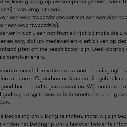
 afwijkend gedrag op uw computersysteem, zoals t
aar zijn van programma’s.
 van een wachtwoordmanager met een complex ho
van een wachtwoordzin).
server in dat u een notificatie krijgt bij mails die 
er en zorg dat uw medewerkers alert blijven op dez
ntactlijsten offline beschikbaar zijn. Denk daarbij
ls dienstverleners.
 vindt u meer informatie om uw onderneming cyber
ere met onze Cyberhunter. Klanten die gebruik ma
n goed beschermd tegen aanvallen. Wij monitoren 
d gedrag op systemen en in internetverkeer en geven
ngen.
 de bedoeling om u bang te maken, maar wij zijn be
 vinden het belangrijk om u hierover helder te infor