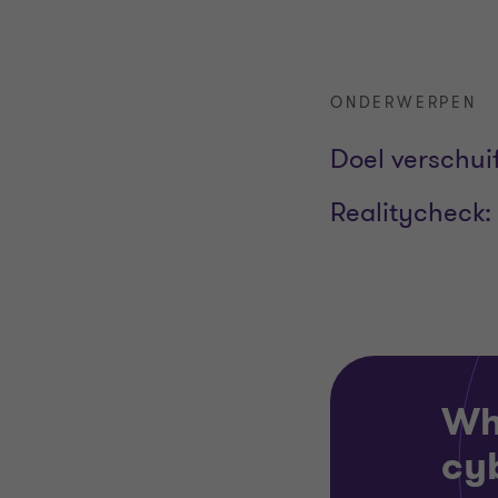
ONDERWERPEN
Doel verschui
Realitycheck:
Wh
cy