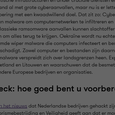
itische infrastructuren en ander cruciale diensten e
nd al met grote cyberaanvallen, maar nu is er lette
voering met een kwaadwillend doel. Dat zit zo: Cybe
n malware om computernetwerken te infiltreren en
j klassieke ramsomware aanvallen kunnen slachtoffer
en om alles terug te krijgen. Oekraïne wordt nu ech
mde wiper malware die computers infecteert en b
schadigt. Zowel computer en bestanden zijn daarna
malware verspreidt zich over landsgrenzen heen. Ex
 Letland en Litouwen en waarschuwen dat de besmet
ndere Europese bedrijven en organisaties.
eck: hoe goed bent u voorber
in het nieuws
dat Nederlandse bedrijven gehackt zij
orismebestrijding en Veiligheid geeft aan dat er m