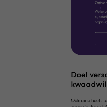
Ontvan
Welke tr
cybercr
organis
Doel vers
kwaadwil
Oekraïne heeft 