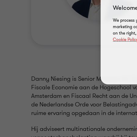
Welcome
We process y
marketing ca
on the right
Cookie Polic
Danny Niesing is Senior Manager bij G
Fiscale Economie aan de Hogeschool v
Amsterdam en Fiscaal Recht aan de Univ
de Nederlandse Orde voor Belastingadvi
ruime ervaring opgedaan in de internat
Hij adviseert multinationale ondernemi