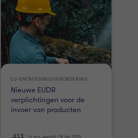
EU-ONTBOSSINGSVERORDERING
EN
Nieuwe EUDR
G
verplichtingen voor de
In
invoer van producten
j
|
6 min. leestijd
|
18 feb 2025