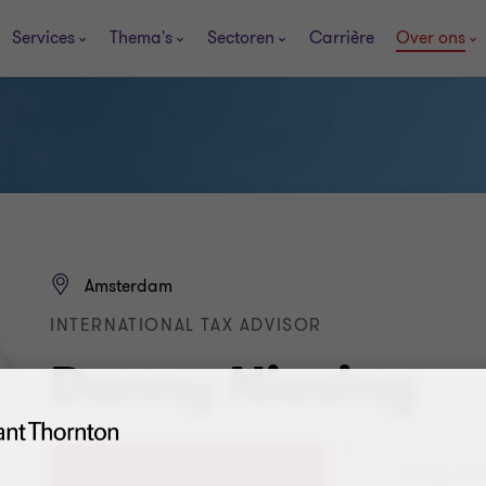
Services
Thema's
Sectoren
Carrière
Over ons
Amsterdam
INTERNATIONAL TAX ADVISOR
Danny Niesing
+31 (0) 88 676 9427