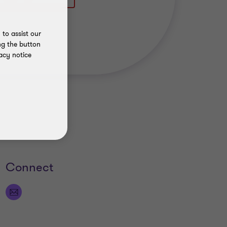
to assist our
ng the button
acy notice
Connect