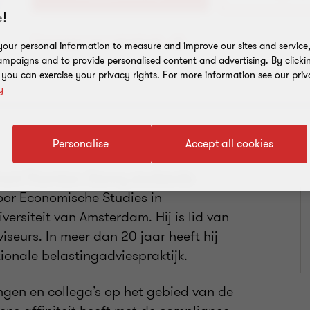
!
Toevoegen aan adresboek
our personal information to measure and improve our sites and service, 
mpaigns and to provide personalised content and advertising. By clicki
, you can exercise your privacy rights. For more information see our priv
y
Personalise
Accept all cookies
rant Thornton. Danny studeerde
oor Economische Studies in
ersiteit van Amsterdam. Hij is lid van
seurs. In meer dan 20 jaar heeft hij
ionale belastingadviespraktijk.
ngen en collega’s op het gebied van de