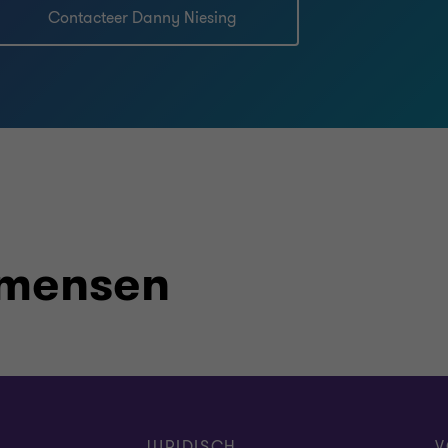
Contacteer Danny Niesing
 mensen
JURIDISCH
V