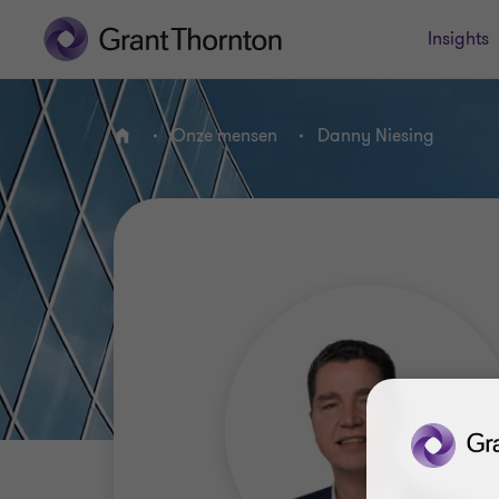
Insights
Onze mensen
Danny Niesing
HOME