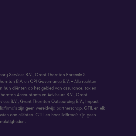
sory Services B.V., Grant Thornton Forensic &
hornton B.V. en CPI Governance B.V. – Alle rechten
 hun cliënten op het gebied van assurance, tax en
 Thornton Accountants en Adviseurs B.V., Grant
rvices B.V., Grant Thornton Outsourcing B.V., Impact
dfirma’s zijn geen wereldwijd partnerschap. GTIL en elk
nsten aan cliënten. GTIL en haar lidfirma’s zijn geen
 nalatigheden.