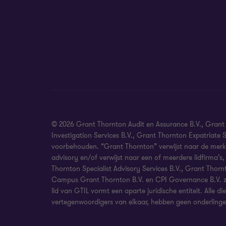
© 2026 Grant Thornton Audit en Assurance B.V., Grant T
Investigation Services B.V., Grant Thornton Expatriate
voorbehouden. “Grant Thornton” verwijst naar de merk
advisory en/of verwijst naar een of meerdere lidfirma’
Thornton Specialist Advisory Services B.V., Grant Thorn
Campus Grant Thornton B.V. en CPI Governance B.V. zijn
lid van GTIL vormt een aparte juridische entiteit. Alle d
vertegenwoordigers van elkaar, hebben geen onderlinge v