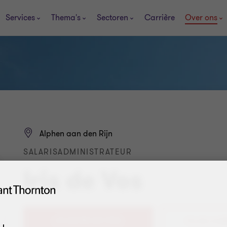
Services
Thema's
Sectoren
Carrière
Over ons
Alphen aan den Rijn
SALARISADMINISTRATEUR
Iris de Vos
+31 (0) 88 676 9766