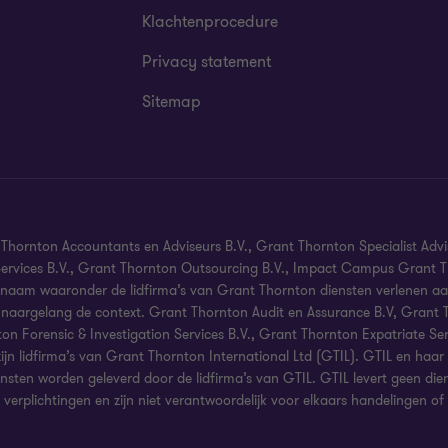
Klachtenprocedure
Privacy statement
Sitemap
hornton Accountants en Adviseurs B.V., Grant Thornton Specialist Advi
 Services B.V., Grant Thornton Outsourcing B.V., Impact Campus Grant T
naam waaronder de lidfirma’s van Grant Thornton diensten verlenen aan
s, naargelang de context. Grant Thornton Audit en Assurance B.V, Grant
ton Forensic & Investigation Services B.V., Grant Thornton Expatriate Se
 lidfirma’s van Grant Thornton International Ltd (GTIL). GTIL en haar li
iensten worden geleverd door de lidfirma’s van GTIL. GTIL levert geen die
erplichtingen en zijn niet verantwoordelijk voor elkaars handelingen of