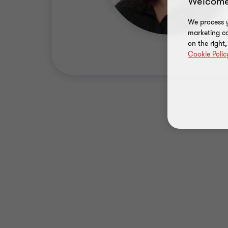
Welcome
We process y
marketing ca
on the right
Cookie Polic