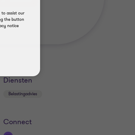
to assist our
ng the button
acy notice
Diensten
Belastingadvies
Connect