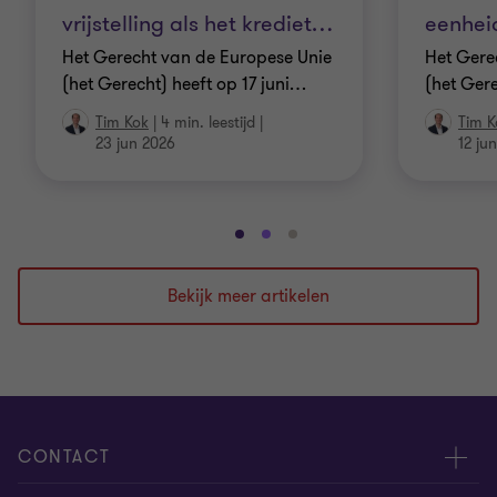
vrijstelling als het krediet
…
eenhei
Het Gerecht van de Europese Unie
Het Gere
(het Gerecht) heeft op 17 juni
…
(het Gere
Tim Kok
|
4 min. leestijd
|
Tim K
23 jun 2026
12 ju
Ga
Ga
Ga
naar
naar
naar
dia
dia
dia
Bekijk meer artikelen
1
2
3
van
van
van
3
3
3
CONTACT