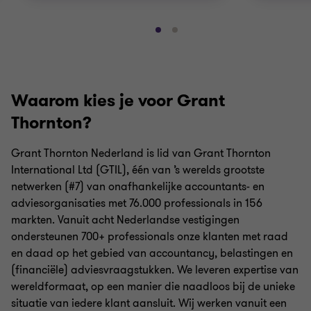
Ga
Ga
naar
naar
dia
dia
1
2
Waarom kies je voor Grant
van
van
2
2
Thornton?
Grant Thornton Nederland is lid van Grant Thornton
International Ltd (GTIL), één van ’s werelds grootste
netwerken (#7) van onafhankelijke accountants- en
adviesorganisaties met 76.000 professionals in 156
markten. Vanuit acht Nederlandse vestigingen
ondersteunen 700+ professionals onze klanten met raad
en daad op het gebied van accountancy, belastingen en
(financiële) adviesvraagstukken. We leveren expertise van
wereldformaat, op een manier die naadloos bij de unieke
situatie van iedere klant aansluit. Wij werken vanuit een