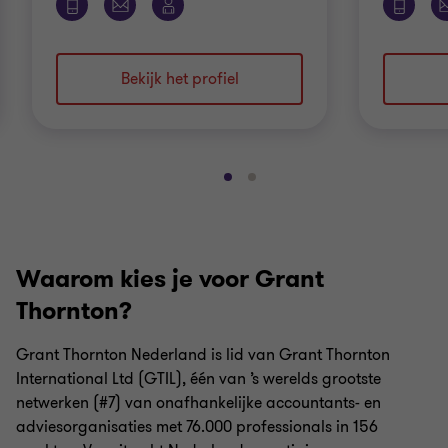
Bekijk het profiel
Ga
Ga
naar
naar
dia
dia
1
2
Waarom kies je voor Grant
van
van
2
2
Thornton?
Grant Thornton Nederland is lid van Grant Thornton
International Ltd (GTIL), één van ’s werelds grootste
netwerken (#7) van onafhankelijke accountants- en
adviesorganisaties met 76.000 professionals in 156