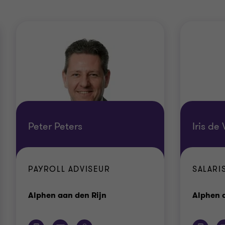
Peter Peters
Iris de 
PAYROLL ADVISEUR
SALARI
Kantoor
Alphen aan den Rijn
Alphen 