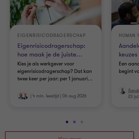
EIGENRISICODRAGERSCHAP
HUMAN C
Eigenrisicodragerschap:
Aandel
hoe maak je de juiste
…
keuzes 
Kies je als werkgever voor
Een aand
eigenrisicodragerschap? Dat kan
begint v
twee keer per jaar: per 1 januari
…
Sande
|
4 min. leestijd
|
06 aug 2026
23 ju
Ga
Ga
Ga
naar
naar
naar
dia
dia
dia