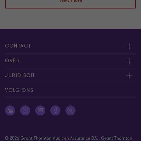
View more
1
2
3
van
van
van
3
3
3
CONTACT
Evenementen
OVER
Neem contact op
Carrière
JURIDISCH
Offerteaanvraag insturen
Over ons
Algemene voorwaarden
VOLG ONS
Onze mensen
Nieuwsbrief
Cookie statement
Pers
Cookievoorkeuren
Vestigingen
Disclaimer
© 2026 Grant Thornton Audit en Assurance B.V., Grant Thornton
Identificatieplicht