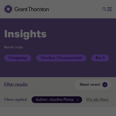
Insights
Kennis hubs
Prinsjesdag
Omnibus Ⅰ Duurzaamheid
Box 3
Filter results
Meest recent
Filters applied:
Author:
Jacoline Plomp
Wis alle filters