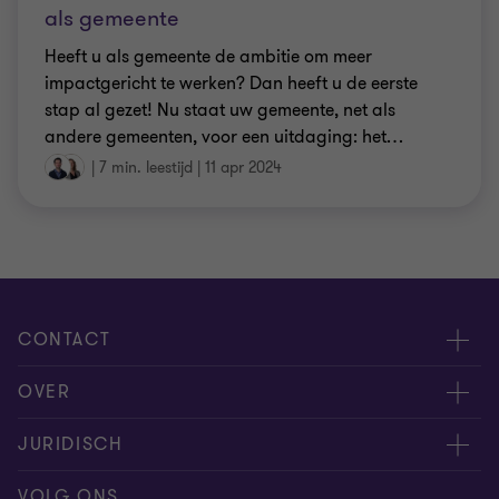
als gemeente
Heeft u als gemeente de ambitie om meer
impactgericht te werken? Dan heeft u de eerste
stap al gezet! Nu staat uw gemeente, net als
andere gemeenten, voor een uitdaging: het
…
|
7 min. leestijd
|
11 apr 2024
CONTACT
Evenementen
OVER
Neem contact op
Carrière
JURIDISCH
Offerteaanvraag insturen
Over ons
Algemene voorwaarden
VOLG ONS