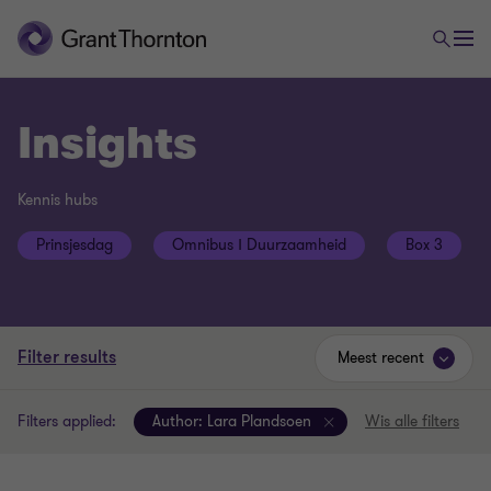
Insights
Kennis hubs
Prinsjesdag
Omnibus Ⅰ Duurzaamheid
Box 3
Filter results
Meest recent
Filters applied:
Author:
Lara Plandsoen
Wis alle filters