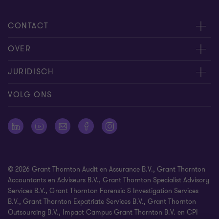
CONTACT
Evenementen
OVER
Neem contact op
Carrière
JURIDISCH
Offerteaanvraag insturen
Over ons
Algemene voorwaarden
VOLG ONS
Onze mensen
Nieuwsbrief
Cookie statement
Pers
Cookievoorkeuren
Vestigingen
Disclaimer
© 2026 Grant Thornton Audit en Assurance B.V., Grant Thornton
Identificatieplicht
Accountants en Adviseurs B.V., Grant Thornton Specialist Advisory
Services B.V., Grant Thornton Forensic & Investigation Services
Klachtenprocedure
B.V., Grant Thornton Expatriate Services B.V., Grant Thornton
Privacy statement
Outsourcing B.V., Impact Campus Grant Thornton B.V. en CPI