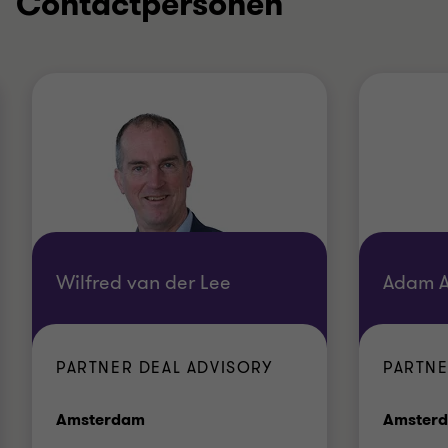
Contactpersonen
Wilfred van der Lee
Adam A
PARTNER DEAL ADVISORY
PARTNE
Kantoor
Amsterdam
Amster