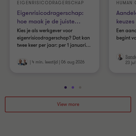
EIGENRISICODRAGERSCHAP
HUMAN C
Eigenrisicodragerschap:
Aandel
hoe maak je de juiste
…
keuzes 
Kies je als werkgever voor
Een aand
eigenrisicodragerschap? Dat kan
begint v
twee keer per jaar: per 1 januari
…
Sande
|
4 min. leestijd
|
06 aug 2026
23 ju
Ga
Ga
Ga
naar
naar
naar
dia
dia
dia
View more
1
2
3
van
van
van
3
3
3