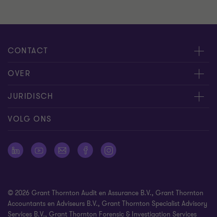
CONTACT
Evenementen
OVER
Neem contact op
Carrière
JURIDISCH
Offerteaanvraag insturen
Over ons
Algemene voorwaarden
VOLG ONS
Onze mensen
Nieuwsbrief
Cookie statement
Pers
Cookievoorkeuren
Vestigingen
Disclaimer
© 2026 Grant Thornton Audit en Assurance B.V., Grant Thornton
Identificatieplicht
Accountants en Adviseurs B.V., Grant Thornton Specialist Advisory
Services B.V., Grant Thornton Forensic & Investigation Services
Klachtenprocedure