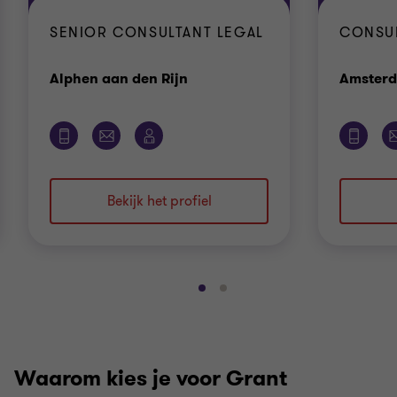
SENIOR CONSULTANT LEGAL
CONSU
Kantoor
Alphen aan den Rijn
Amster
Bekijk het profiel
Ga
Ga
naar
naar
dia
dia
1
2
Waarom kies je voor Grant
van
van
2
2