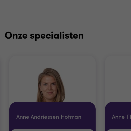
Onze specialisten
Anne Andriessen-Hofman
Anne-F