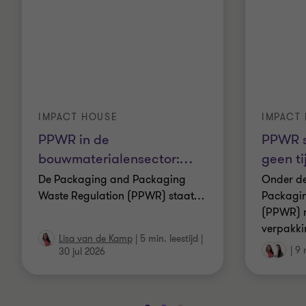
IMPACT HOUSE
IMPACT
PPWR in de
PPWR s
bouwmaterialensector:
…
geen ti
De Packaging and Packaging
Onder d
Waste Regulation (PPWR) staat
…
Packagin
(PPWR)
verpakki
Lisa van de Kamp
|
5 min. leestijd
|
|
9 
30 jul 2026