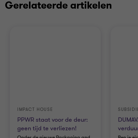
Gerelateerde artikelen
IMPACT HOUSE
SUBSIDI
PPWR staat voor de deur:
DUMAVA
geen tijd te verliezen!
verduu
Onder de nieuwe Packaging and
Ben je e