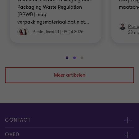
Packaging Waste Regulation
maatscha
(PPWR) mag
verpakkingsmateriaal dat niet
…
Pierr
|
9 min. leestijd
|
09 jul 2026
28 me
Ga
Ga
Ga
naar
naar
naar
dia
dia
dia
Meer artikelen
1
2
3
van
van
van
3
3
3
CONTACT
Evenementen
OVER