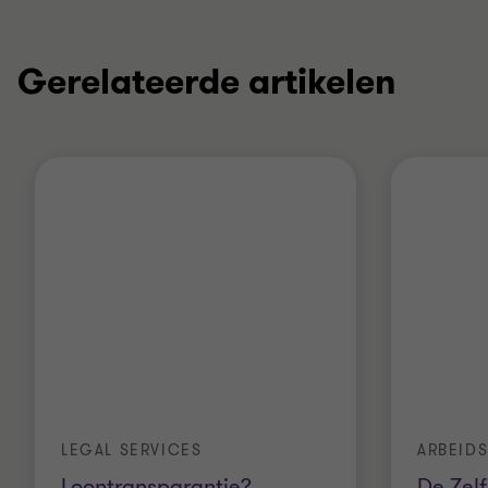
Gerelateerde artikelen
LEGAL SERVICES
ARBEID
Loontransparantie?
…
De Zel