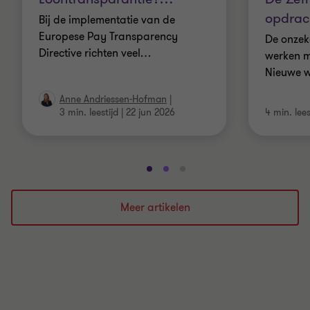
opdrac
Bij de implementatie van de
Europese Pay Transparency
De onzek
Directive richten veel
…
werken m
Nieuwe w
Anne Andriessen-Hofman
|
3 min. leestijd
|
22 jun 2026
4 min. lees
Ga
Ga
Ga
naar
naar
naar
dia
dia
dia
Meer artikelen
1
2
3
van
van
van
3
3
3