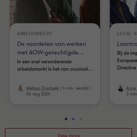
ARBEIDSRECHT
LEGAL S
De voordelen van werken
Loontr
met AOW-gerechtigde
…
Bij de i
Europese
In een snel veranderende
Directive
arbeidsmarkt is het van cruciaal
…
Melissa Overbeek
|
4 min. leestijd
|
Anne
06 aug 2026
3 min.
Ga
Ga
Ga
naar
naar
naar
dia
dia
dia
View more