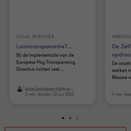
LEGAL SERVICES
ARBEID
Loontransparantie?
…
De Zel
opdrac
Bij de implementatie van de
Europese Pay Transparency
De onzek
Directive richten veel
…
werken m
Nieuwe w
Anne Andriessen-Hofman
|
3 min. leestijd
|
22 jun 2026
4 min. lees
Ga
Ga
Ga
naar
naar
naar