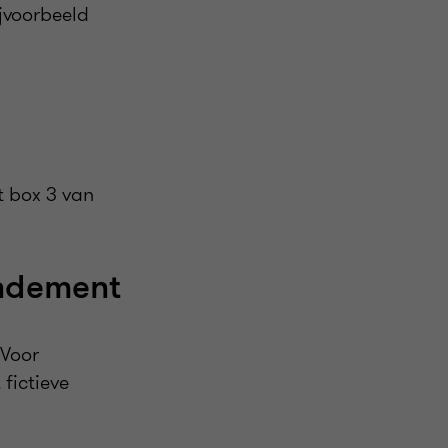
ijvoorbeeld
t box 3 van
endement
 Voor
fictieve