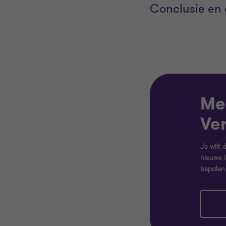
Conclusie en
Mel
Ve
Je wilt
nieuwe 
bepalen