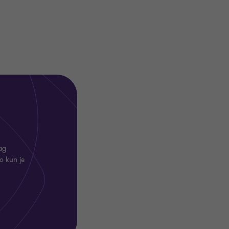
ag
o kun je