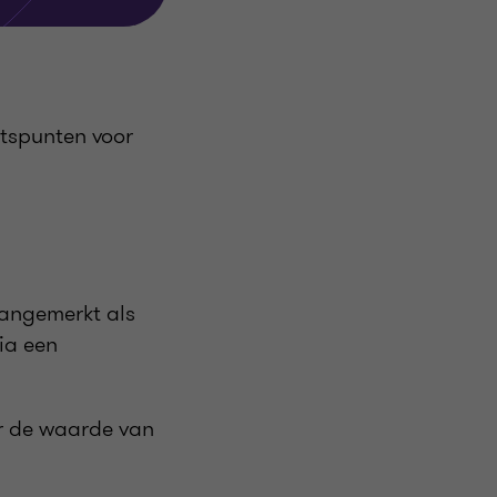
htspunten voor
angemerkt als
ia een
er de waarde van