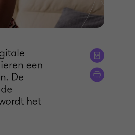
gitale
lieren een
en. De
 de
 wordt het