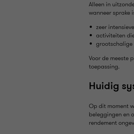
Alleen in uitzond
wanneer sprake i
zeer intensiev
activiteiten d
grootschalige 
Voor de meeste pa
toepassing.
Huidig sy
Op dit moment we
beleggingen en o
rendement ongev