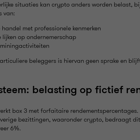
erlijke situaties kan crypto anders worden belast, b
s van:
e handel met professionele kenmerken
ie lijken op ondernemerschap
miningactiviteiten
rticuliere beleggers is hiervan geen sprake en blijf
steem: belasting op fictief r
rkt box 3 met forfaitaire rendementspercentages.
verige bezittingen, waaronder crypto, bedraagt dit 
eer 6%.