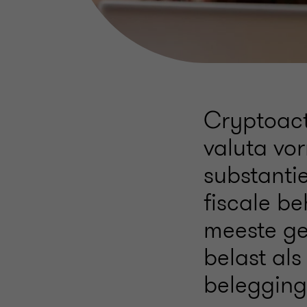
Cryptoact
valuta vo
substanti
fiscale be
meeste gev
belast al
belegging