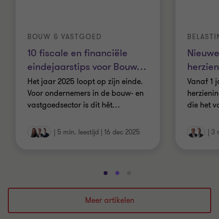
BOUW & VASTGOED
BELAST
10 fiscale en financiële
Nieuwe
eindejaarstips voor Bouw
…
herzien
Het jaar 2025 loopt op zijn einde.
Vanaf 1 j
Voor ondernemers in de bouw- en
herzienin
vastgoedsector is dit hét
…
die het 
|
5 min. leestijd
|
16 dec 2025
|
3 
Ga
Ga
Ga
naar
naar
naar
dia
dia
dia
Meer artikelen
1
2
3