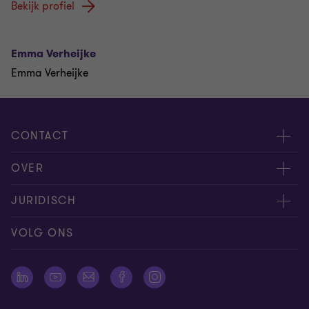
Bekijk profiel
Emma Verheijke
Emma Verheijke
CONTACT
Evenementen
OVER
Neem contact op
Carrière
JURIDISCH
Offerteaanvraag insturen
Over ons
Algemene voorwaarden
VOLG ONS
Onze mensen
Nieuwsbrief
Cookie statement
Pers
Cookievoorkeuren