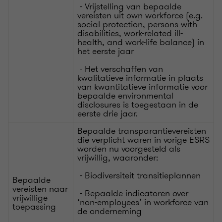
- Vrijstelling van bepaalde
vereisten uit own workforce (e.g.
social protection, persons with
disabilities, work-related ill-
health, and work-life balance) in
het eerste jaar
- Het verschaffen van
kwalitatieve informatie in plaats
van kwantitatieve informatie voor
bepaalde environmental
disclosures is toegestaan in de
eerste drie jaar.
Bepaalde transparantievereisten
die verplicht waren in vorige ESRS
worden nu voorgesteld als
vrijwillig, waaronder:
- Biodiversiteit transitieplannen
Bepaalde
vereisten naar
- Bepaalde indicatoren over
vrijwillige
‘non-employees’ in workforce van
toepassing
de onderneming