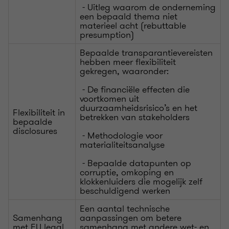
- Uitleg waarom de onderneming
een bepaald thema niet
materieel acht (rebuttable
presumption)
Bepaalde transparantievereisten
hebben meer flexibiliteit
gekregen, waaronder:
- De financiële effecten die
voortkomen uit
duurzaamheidsrisico’s en het
Flexibiliteit in
betrekken van stakeholders
bepaalde
disclosures
- Methodologie voor
materialiteitsanalyse
- Bepaalde datapunten op
corruptie, omkoping en
klokkenluiders die mogelijk zelf
beschuldigend werken
Een aantal technische
Samenhang
aanpassingen om betere
met EU legal
samenhang met andere wet- en