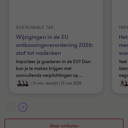
SUSTAINABLE TAX
IMP
Wijzigingen in de EU
Het
ontbossingsverordening 2026:
men
stof tot nadenken
waa
Importeer je goederen in de EU? Dan
Veel
kun je te maken krijgen met
iden
aanvullende verplichtingen op
…
nega
|
8 min. leestijd
|
13 mei 2026
Meer artikelen