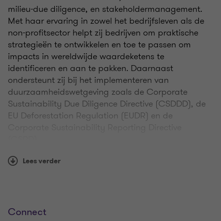
milieu-due diligence, en stakeholdermanagement.
Met haar ervaring in zowel het bedrijfsleven als de
non-profitsector helpt zij bedrijven om praktische
strategieën te ontwikkelen en toe te passen om
impacts in wereldwijde waardeketens te
identificeren en aan te pakken. Daarnaast
ondersteunt zij bij het implementeren van
duurzaamheidswetgeving zoals de Corporate
Sustainability Due Diligence Directive (CSDDD), de
EU Deforestation Regulation (EUDR) en de
Corporate Sustainability Reporting Directive
(CSRD).
Lees verder
Voordat Iris bij Grant Thornton kwam, werkte zij
onder andere voor Unilever, de World Benchmarking
Alliance en Rainforest Alliance. Daar leidde zij
initiatieven op het gebied van
duurzaamheidsbeleid, ontbossingsvrije
Connect