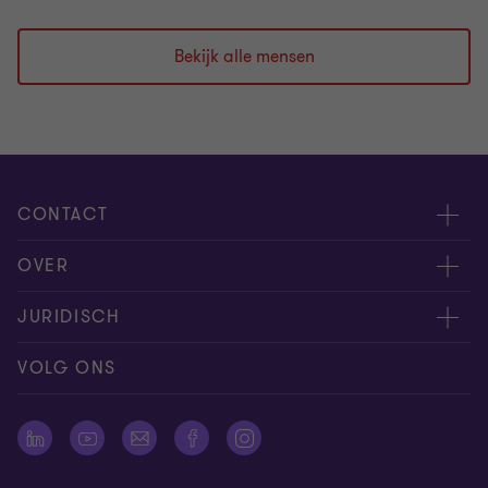
Bekijk alle mensen
CONTACT
Evenementen
OVER
Neem contact op
Carrière
JURIDISCH
Offerteaanvraag insturen
Over ons
Algemene voorwaarden
VOLG ONS
Onze mensen
Nieuwsbrief
Cookie statement
Pers
Cookievoorkeuren