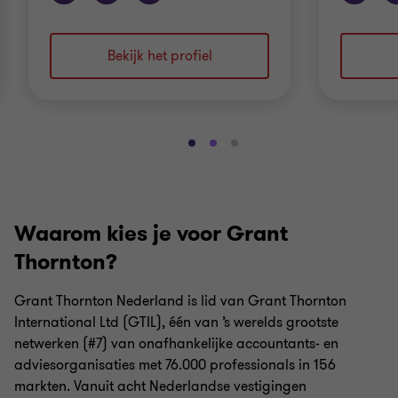
Bekijk het profiel
Ga
Ga
Ga
naar
naar
naar
dia
dia
dia
1
2
3
Waarom kies je voor Grant
van
van
van
3
3
3
Thornton?
Grant Thornton Nederland is lid van Grant Thornton
International Ltd (GTIL), één van ’s werelds grootste
netwerken (#7) van onafhankelijke accountants- en
adviesorganisaties met 76.000 professionals in 156
markten. Vanuit acht Nederlandse vestigingen