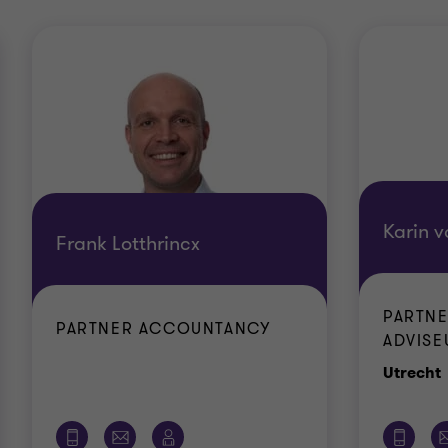
Karin 
Frank Lotthrincx
PARTNE
PARTNER ACCOUNTANCY
ADVISEU
Utrecht