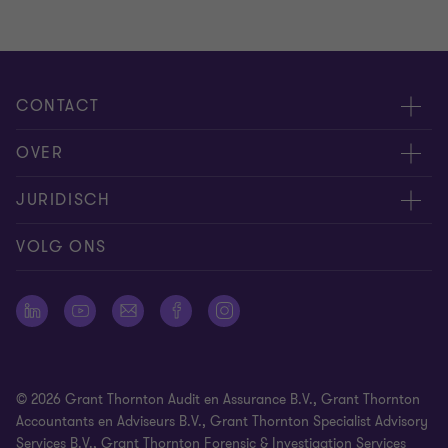
van
van
van
3
3
3
CONTACT
Evenementen
OVER
Neem contact op
Carrière
JURIDISCH
Offerteaanvraag insturen
Over ons
Algemene voorwaarden
VOLG ONS
Onze mensen
Nieuwsbrief
Cookie statement
Pers
Cookievoorkeuren
Vestigingen
Disclaimer
© 2026 Grant Thornton Audit en Assurance B.V., Grant Thornton
Identificatieplicht
Accountants en Adviseurs B.V., Grant Thornton Specialist Advisory
Services B.V., Grant Thornton Forensic & Investigation Services
Klachtenprocedure