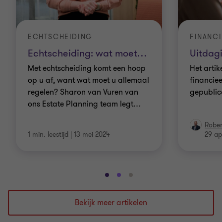
ECHTSCHEIDING
FINANCI
Echtscheiding: wat moet
…
Uitdag
Met echtscheiding komt een hoop
Het artik
op u af, want wat moet u allemaal
financiee
regelen? Sharon van Vuren van
gepublic
ons Estate Planning team legt
…
Rober
1 min. leestijd
|
13 mei 2024
29 ap
Ga
Ga
Ga
naar
naar
naar
dia
dia
dia
Bekijk meer artikelen
1
2
3