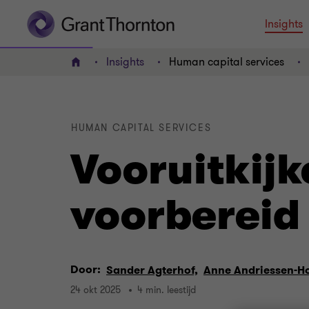
Insights
Insights
Human capital services
HOME
HUMAN CAPITAL SERVICES
Vooruitkijk
voorbereid
Door:
Sander Agterhof,
Anne Andriessen-H
24 okt 2025
4 min. leestijd