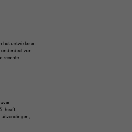
en het ontwikkelen
k onderdeel van
e recente
 over
ij heeft
 uitzendingen,