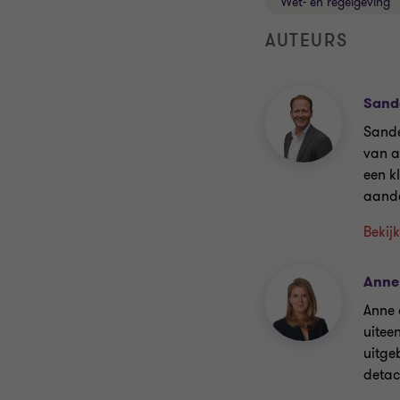
Wet- en regelgeving
AUTEURS
Sand
Sande
van a
een k
aande
Bekijk
Anne
Anne 
uitee
uitge
detac