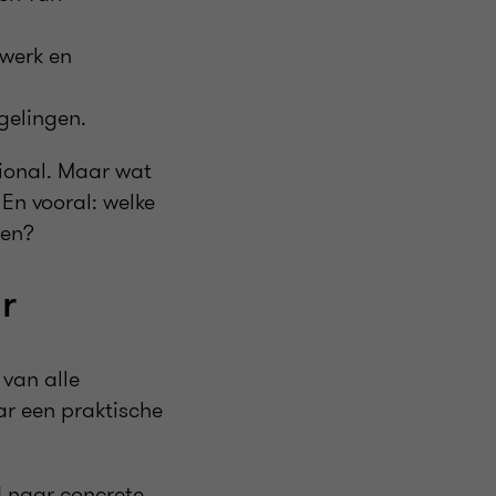
xwerk en
gelingen.
ional. Maar wat
En vooral: welke
ven?
r
 van alle
ar een praktische
d naar concrete