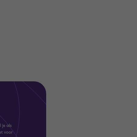
 je als
et voor