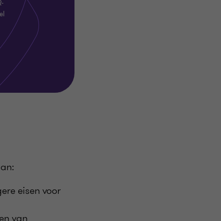
R-
el
aan:
gere eisen voor
nen van