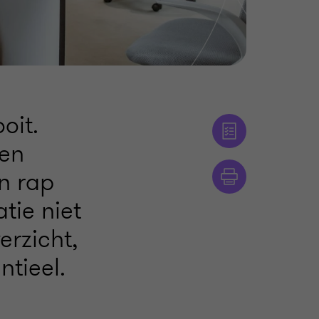
oit.
 en
n rap
tie niet
erzicht,
ntieel.