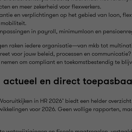
ten en meer zekerheid voor flexwerkers.
ntie en verplichtingen op het gebied van loon, fle
mobiliteit.
anpassingen in payroll, minimumloon en pensioenre
gen raken iedere organisatie—van mkb tot multinat
creet voor jouw beleid, processen en communicatie? 
ú nemen om compliant en toekomstbestendig te blij
, actueel en direct toepasbaa
ooruitkijken in HR 2026’ biedt een helder overzicht
wikkelingen voor 2026. Geen wollige rapporten, ma
te wetswijzigingen en fiscale maatregelen, vertaal