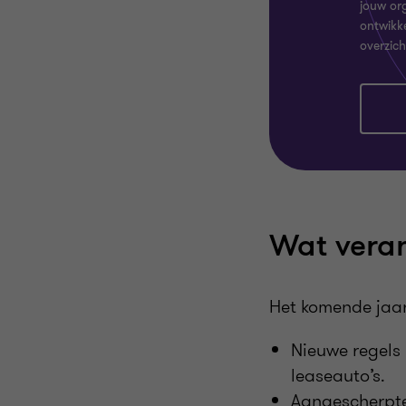
jouw org
ontwikk
overzich
Wat veran
Het komende jaar
Nieuwe regels 
leaseauto’s.
Aangescherpte