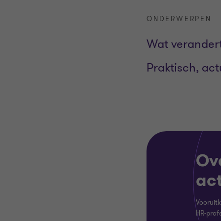
ONDERWERPEN
Wat verandert
Praktisch, ac
Ov
act
Vooruitk
HR-profe