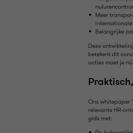
nulurencontrac
Meer transpara
internationale 
Belangrijke a
Deze ontwikkelin
betekent dit con
acties moet je n
Praktisch
Ons whitepaper ‘V
relevante HR-ont
gids met:
De belangrijks