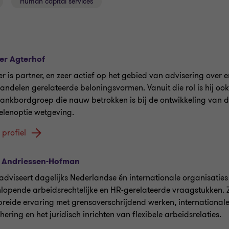
Human capital services
er Agterhof
r is partner, en zeer actief op het gebied van advisering over 
andelen gerelateerde beloningsvormen. Vanuit die rol is hij oo
lankbordgroep die nauw betrokken is bij de ontwikkeling van d
lenoptie wetgeving.
 profiel
 Andriessen-Hofman
adviseert dagelijks Nederlandse én internationale organisaties
nlopende arbeidsrechtelijke en HR-gerelateerde vraagstukken. Z
breide ervaring met grensoverschrijdend werken, internationale
hering en het juridisch inrichten van flexibele arbeidsrelaties.