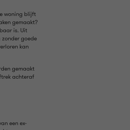
 woning blijft
raken gemaakt?
aar is. Uit
ng zonder goede
verloren kan
worden gemaakt
ftrek achteraf
van een ex-