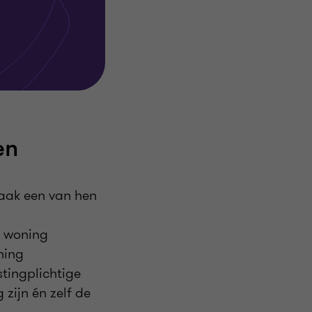
en
vaak een van hen
e woning
ning
tingplichtige
zijn én zelf de