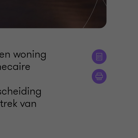
gen woning
hecaire
scheiding
trek van