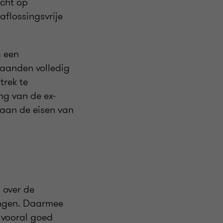
echt op
aflossingsvrije
g een
aanden volledig
trek te
ng van de ex-
 aan de eisen van
 over de
rengen. Daarmee
 vooral goed