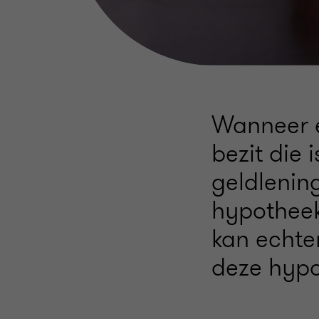
Wanneer e
bezit die
geldlening
hypotheek
kan echte
deze hypo