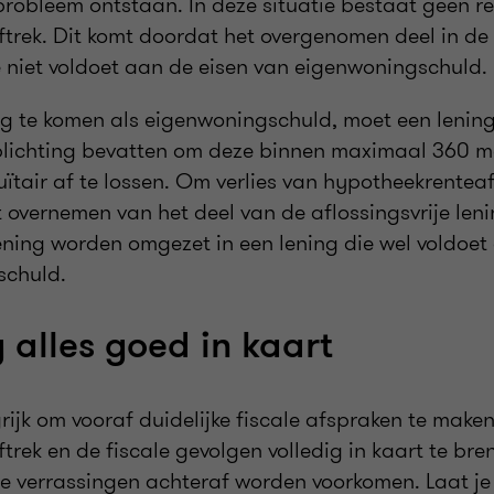
probleem ontstaan. In deze situatie bestaat geen r
trek. Dit komt doordat het overgenomen deel in de 
e niet voldoet aan de eisen van eigenwoningschuld.
 te komen als eigenwoningschuld, moet een lenin
plichting bevatten om deze binnen maximaal 360 m
tair af te lossen. Om verlies van hypotheekrenteaf
 overnemen van het deel van de aflossingsvrije leni
lening worden omgezet in een lening die wel voldoet
schuld.
 alles goed in kaart
rijk om vooraf duidelijke fiscale afspraken te maken
trek en de fiscale gevolgen volledig in kaart te b
e verrassingen achteraf worden voorkomen. Laat je