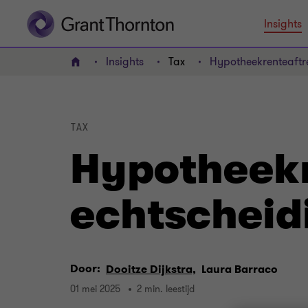
Insights
Insights
Tax
Hypotheekrenteaftre
HOME
TAX
Hypotheekr
echtscheid
Door:
Dooitze Dijkstra,
Laura Barraco
01 mei 2025
2 min. leestijd