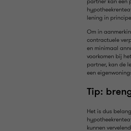
partner kan een 
hypotheekrenteaf
lening in princip
Om in aanmerking
contractuele ver
en minimaal annuï
voorkomen bij het
partner, kan de 
een eigenwoning
Tip: breng
Het is dus belang
hypotheekrenteaf
kunnen vervelend