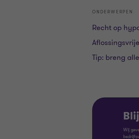
ONDERWERPEN
Recht op hypo
Aflossingsvri
Tip: breng all
Bli
Wij geve
bedrijfs