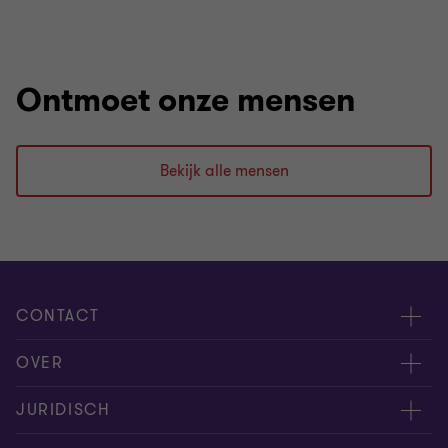
Ontmoet onze mensen
Bekijk alle mensen
CONTACT
Evenementen
OVER
Neem contact op
Carrière
JURIDISCH
Offerteaanvraag insturen