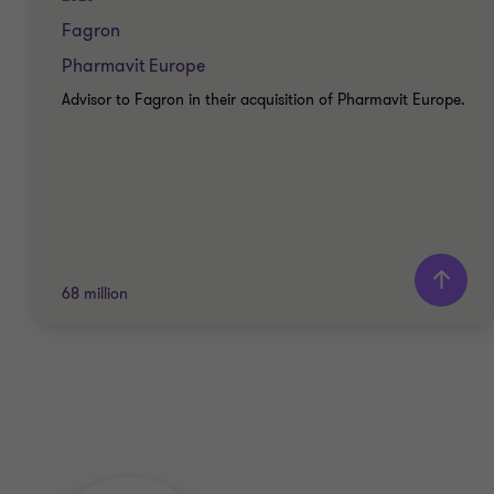
Fagron
Pharmavit Europe
Advisor to Fagron in their acquisition of Pharmavit Europe.
68 million
Grant Thornton team
Adam Azulai
Partner Deal advisory