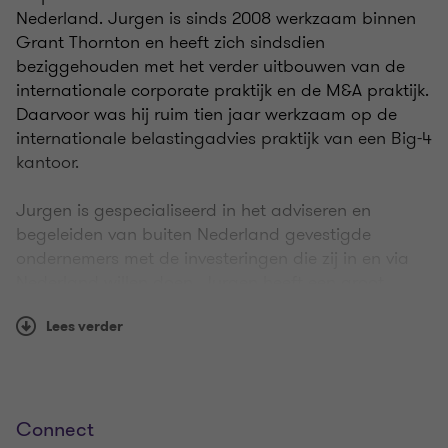
Nederland. Jurgen is sinds 2008 werkzaam binnen
Grant Thornton en heeft zich sindsdien
beziggehouden met het verder uitbouwen van de
internationale corporate praktijk en de M&A praktijk.
Daarvoor was hij ruim tien jaar werkzaam op de
internationale belastingadvies praktijk van een Big-4
kantoor.
Jurgen is gespecialiseerd in het adviseren en
begeleiden van buiten Nederland gevestigde
ondernemers met de investeringen die zij in en via
Nederland willen doen. Jurgen heeft een groot
aantal fusies en overnames begeleid, zowel in de
Lees verder
due diligence fase als in de structurerings- en
integratiefase. Daarnaast begeleidt Jurgen
buitenlandse ondernemingen bij het opzetten van
hun bedrijf in Nederland en is hij verantwoordelijk
voor diverse tax compliance en tax provision
Connect