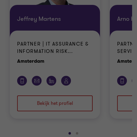
Jeffrey Martens
Arno K
PARTNER | IT ASSURANCE &
PARTNE
INFORMATION RISK...
SERVIC
Kantoor
Amsterdam
Amster
Bekijk het profiel
Ga
Ga