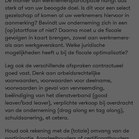
De manier van werknemersparticipatie hangt dus
sterk af van uw beoogde doel. Is dit voor een select
gezelschap of komen al uw werknemers hiervoor in
aanmerking? Bevindt uw onderneming zich in een
(op)startfase of niet? Daarna moet u de fiscale
gevolgen in kaart brengen, zowel aan werknemers-
als aan werkgeverskant. Welke juridische
mogelijkheden heeft u bij de fiscale optimalisatie?
Leg ook de verschillende afspraken contractueel
goed vast. Denk aan arbeidsrechtelijke
voorwaarden, voorwaarden voor deelname,
voorwaarden in geval van vervreemding,
beëindiging van het dienstverband (good
leaver/bad leaver), verplichte verkoop bij overdracht
van de onderneming (drag along en tag along),
schuldsanering, et cetera.
Houd ook rekening met de (totale) omvang van de
participatie. Aandeelhouders of certificaathouders