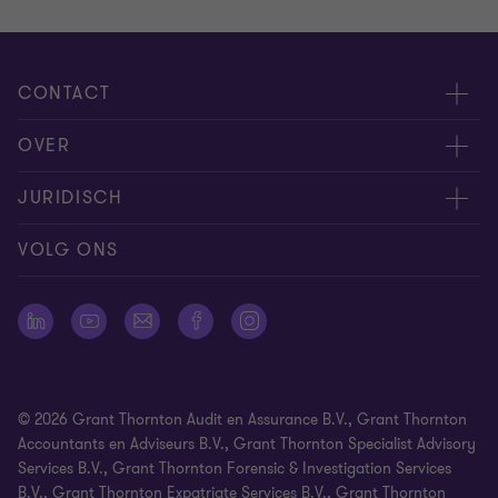
CONTACT
Evenementen
OVER
Neem contact op
Carrière
JURIDISCH
Offerteaanvraag insturen
Over ons
Algemene voorwaarden
VOLG ONS
Onze mensen
Nieuwsbrief
Cookie statement
Pers
Cookievoorkeuren
Vestigingen
Disclaimer
© 2026 Grant Thornton Audit en Assurance B.V., Grant Thornton
Identificatieplicht
Accountants en Adviseurs B.V., Grant Thornton Specialist Advisory
Services B.V., Grant Thornton Forensic & Investigation Services
Klachtenprocedure
B.V., Grant Thornton Expatriate Services B.V., Grant Thornton