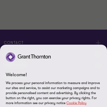
van
van
van
3
3
3
CONTACT
Evenementen
OVER
Neem contact op
Carrière
JURIDISCH
Offerteaanvraag insturen
Welcome!
Over ons
Algemene voorwaarden
VOLG ONS
Onze mensen
We process your personal information to measure and improve
Nieuwsbrief
Cookie statement
our sites and service, to assist our marketing campaigns and to
provide personalised content and advertising. By clicking the
Pers
Cookievoorkeuren
button on the right, you can exercise your privacy rights. For
more information see our privacy notice
Cookie Policy
Vestigingen
Disclaimer