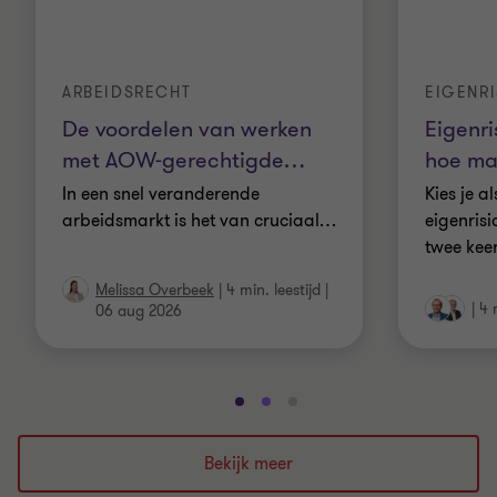
ARBEIDSRECHT
EIGENR
De voordelen van werken
Eigenr
met AOW-gerechtigde
…
hoe maa
In een snel veranderende
Kies je a
arbeidsmarkt is het van cruciaal
…
eigenris
twee keer
Melissa Overbeek
|
4 min. leestijd
|
|
4 
06 aug 2026
Ga
Ga
Ga
naar
naar
naar
dia
dia
dia
Bekijk meer
1
2
3