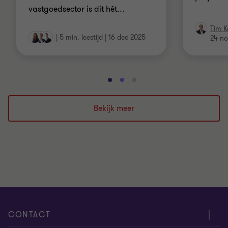
vastgoedsector is dit hét
…
Tim K
|
5 min. leestijd
|
16 dec 2025
24 no
Ga
Ga
Ga
naar
naar
naar
dia
dia
dia
Bekijk meer
1
2
3
van
van
van
3
3
3
CONTACT