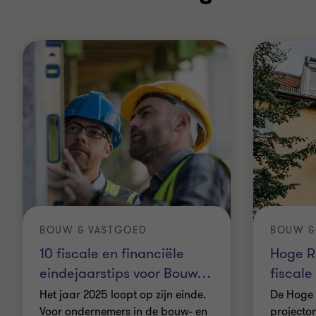
BOUW & VASTGOED
BOUW &
10 fiscale en financiële
Hoge R
eindejaarstips voor Bouw
…
fiscal
Het jaar 2025 loopt op zijn einde.
De Hoge 
Voor ondernemers in de bouw- en
projecto