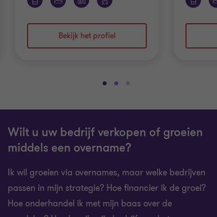
Bekijk het profiel
Ga
Ga
Ga
naar
naar
naar
dia
dia
dia
1
2
3
Wilt u uw bedrijf verkopen of groeien
van
van
van
3
3
3
middels een overname?
Ik wil groeien via overnames, maar welke bedrijven
passen in mijn strategie? Hoe financier ik de groei?
Hoe onderhandel ik met mijn baas over de