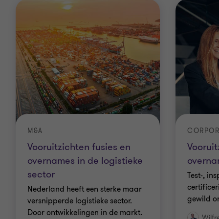
M&A
CORPOR
Vooruitzichten fusies en
Vooruit
overnames in de logistieke
overna
sector
Test-, ins
certifice
Nederland heeft een sterke maar
gewild o
versnipperde logistieke sector.
Door ontwikkelingen in de markt.
Wilfr