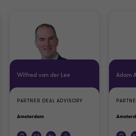
Wilfred van der Lee
Adam A
PARTNER DEAL ADVISORY
PARTNE
Kantoor
Amsterdam
Amster