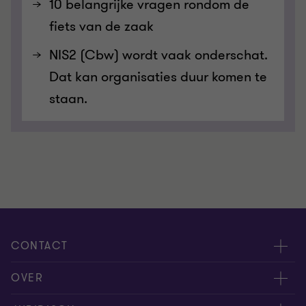
10 belangrijke vragen rondom de
fiets van de zaak
NIS2 (Cbw) wordt vaak onderschat.
Dat kan organisaties duur komen te
staan.
CONTACT
Evenementen
OVER
Neem contact op