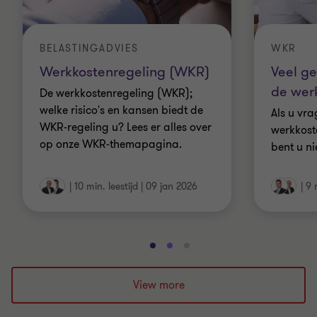
BELASTINGADVIES
WKR
Werkkostenregeling (WKR)
Veel ge
de wer
De werkkostenregeling (WKR);
welke risico's en kansen biedt de
Als u vra
WKR-regeling u? Lees er alles over
werkkost
op onze WKR-themapagina.
bent u ni
|
10 min. leestijd
|
09 jan 2026
|
9 
Ga
Ga
Ga
naar
naar
naar
dia
dia
dia
View more
1
2
3
van
van
van