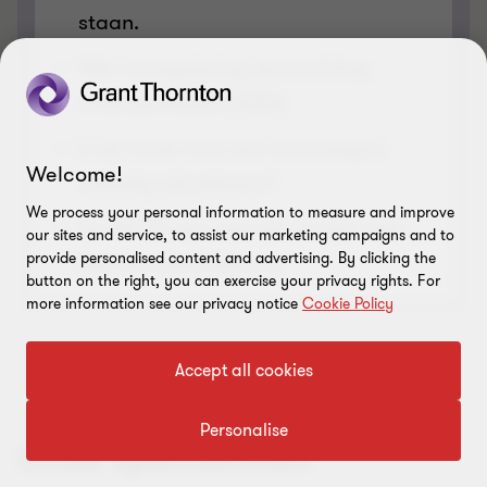
staan.
Wet deregulering beoordeling
arbeidsrelaties (DBA)
Is de rente over een bouwdepot
Welcome!
volledig aftrekbaar?
We process your personal information to measure and improve
De WTTA: een wet die verder reikt
our sites and service, to assist our marketing campaigns and to
provide personalised content and advertising. By clicking the
dan de uitzendsector
button on the right, you can exercise your privacy rights. For
more information see our privacy notice
Cookie Policy
Accept all cookies
Personalise
Onze specialisten