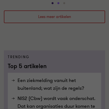
Ga
Ga
Ga
naar
naar
naar
dia
dia
dia
Lees meer artikelen
1
2
3
van
van
van
3
3
3
TRENDING
Top 5 artikelen
Een ziekmelding vanuit het
buitenland; wat zijn de regels?
NIS2 (Cbw) wordt vaak onderschat.
Dat kan organisaties duur komen te