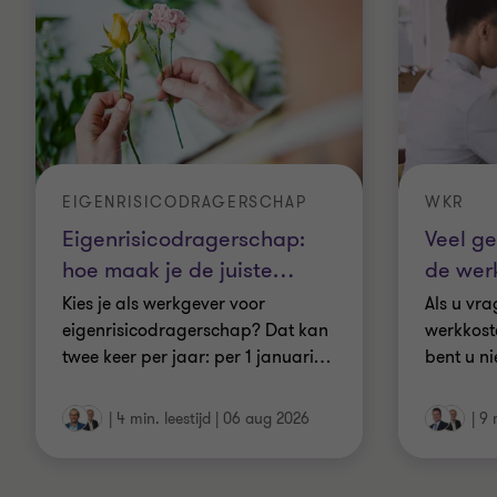
EIGENRISICODRAGERSCHAP
WKR
Eigenrisicodragerschap:
Veel ge
hoe maak je de juiste
…
de wer
Kies je als werkgever voor
Als u vra
eigenrisicodragerschap? Dat kan
werkkost
twee keer per jaar: per 1 januari
…
bent u ni
|
4 min. leestijd
|
06 aug 2026
|
9 