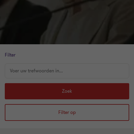
Filter
Voer
uw
trefwoorden
in...
Zoek
Filter op