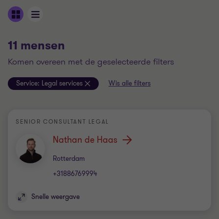
11 mensen
komen overeen met de geselecteerde filters
Service:
Legal services
Wis alle filters
SENIOR CONSULTANT LEGAL
Nathan de Haas
Kantoor
Rotterdam
+31886769994
Snelle weergave