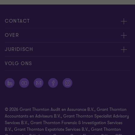
CONTACT
Evenementen
OVER
Neem contact op
Carrière
JURIDISCH
Offerteaanvraag insturen
Over ons
Algemene voorwaarden
VOLG ONS
Onze mensen
Nieuwsbrief
Cookie statement
Pers
Cookievoorkeuren
Vestigingen
Disclaimer
© 2026 Grant Thornton Audit en Assurance B.V., Grant Thornton
Identificatieplicht
Accountants en Adviseurs B.V., Grant Thornton Specialist Advisory
Services B.V., Grant Thornton Forensic & Investigation Services
Klachtenprocedure
B.V., Grant Thornton Expatriate Services B.V., Grant Thornton