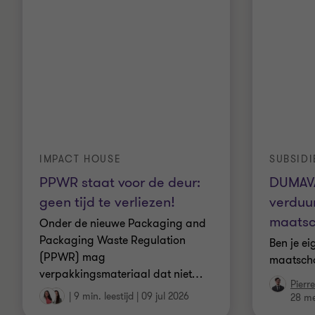
IMPACT HOUSE
SUBSIDI
PPWR staat voor de deur:
DUMAVA
geen tijd te verliezen!
verduu
maatsc
Onder de nieuwe Packaging and
Packaging Waste Regulation
Ben je e
(PPWR) mag
maatscha
verpakkingsmateriaal dat niet
…
Pierr
|
9 min. leestijd
|
09 jul 2026
28 me