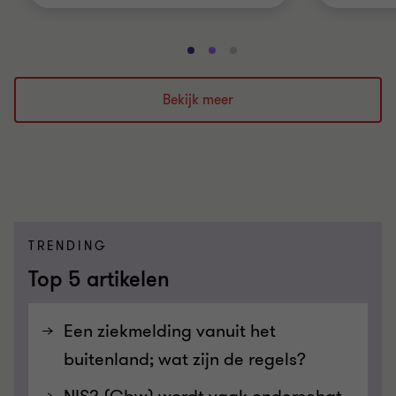
Ga
Ga
Ga
naar
naar
naar
dia
dia
dia
Bekijk meer
1
2
3
van
van
van
3
3
3
TRENDING
Top 5 artikelen
Een ziekmelding vanuit het
buitenland; wat zijn de regels?